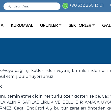
+90 532 230 13 01
FA
KURUMSAL
ÜRÜNLER
SEKTÖRLER
GAL
ve/veya bağlı şirketlerinden veya iş birimlerinden bir
kabul etmiş bulunuyorsunuz
k
nu temin etmek için her türlü özen gösterilse de, Çağr
YLA ALINIP SATILABİLİRLİK VE BELLİ BİR AMACA 
Z. Çağrı Endüstri A.Ş bu tür zararları önceden gör