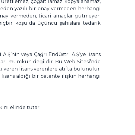
en üretilemez, çoğaltılamaz, kopyalanamaz,
nceden yazılı bir onay vermeden herhangi
r onay vermeden, ticari amaçlar gütmeyen
m hiçbir koşulda üçüncü şahıslara tedarik
 A.Ş’nin veya Çağrı Endüstri A.Ş’ye lisans
aları mümkün değildir. Bu Web Sitesi’nde
 veren lisans verenlere atıfta bulunulur.
lisans aldığı bir patente ilişkin herhangi
ını elinde tutar.