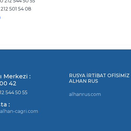
0 212 544 50 55
 212 501 54 08
m
ı Merkezi :
RUSYA İRTİBAT OFİSİMİZ
ALHAN RUS
00 42
12 544 50 55
alhanrus.com
ta :
alhan-cagri.com