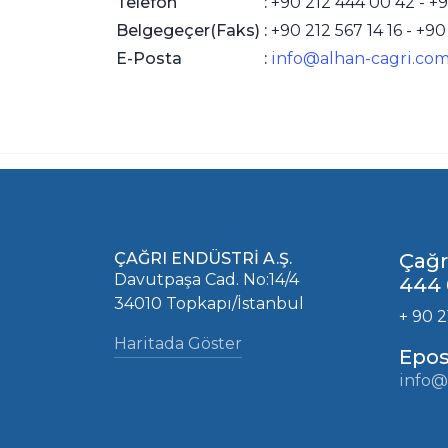
Telefon
:
+90 212 444 00 42 - +9
Belgegeçer(Faks)
:
+90 212 567 14 16 - +90
E-Posta
:
info@alhan-cagri.co
ÇAĞRI ENDÜSTRİ A.Ş.
Çağr
Davutpaşa Cad. No:14/4
444 
34010 Topkapı/İstanbul
+ 90 2
Haritada Göster
Epos
info@