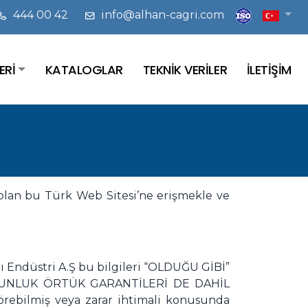
444 00 42
info@alhan-cagri.com
ERİ
KATALOGLAR
TEKNİK VERİLER
İLETİŞİM
i olan bu Türk Web Sitesi’ne erişmekle ve
ı Endüstri A.Ş bu bilgileri “OLDUĞU GİBİ”
UYGUNLUK ÖRTÜK GARANTİLERİ DE DAHİL
ebilmiş veya zarar ihtimali konusunda