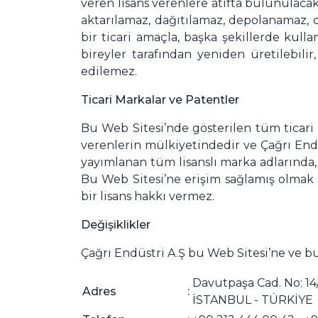
veren lisans verenlere atıfta bulunulacak
aktarılamaz, dağıtılamaz, depolanamaz, 
bir ticari amaçla, başka şekillerde kul
bireyler tarafından yeniden üretilebilir
edilemez.
Ticari Markalar ve Patentler
Bu Web Sitesi’nde gösterilen tüm ticari m
verenlerin mülkiyetindedir ve Çağrı End
yayımlanan tüm lisanslı marka adlarında,
Bu Web Sitesi’ne erişim sağlamış olmak ku
bir lisans hakkı vermez.
Değişiklikler
Çağrı Endüstri A.Ş bu Web Sitesi’ne ve bu
Davutpaşa Cad. No: 14
Adres
:
İSTANBUL - TÜRKİYE