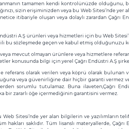
kullanmanın tamamen kendi kontrolünüzde olduğunu, bu
ınızı, sizin erişiminizden veya bu Web Sitesi’nde yer a
netice itibariyle oluşan veya dolaylı zarardan Çağrı E
Endüstri A.Ş ürünleri veya hizmetleri için bu Web Sites
gili bu sözleşmede geçen ve kabul etmiş olduğunuzu koş
eya mevcut olmayan ürünlere veya hizmetlere referansla
tler konusunda bilgi için yerel Çağrı Endüstri A.Ş şirke
de referans olarak verilen veya köprü olarak bulunan 
luğuna veya güvenirliğine dair hiçbir garanti vermez v
erden sorumlu tutulamaz. Buna ilaveten,Çağrı Endü
ka bir zararlı öğe içermediğinin garantisini vermez.
u Web Sitesi’nde yer alan bilgilerin ve yazılımların teli
Tüm hakları saklıdır. Tüm lisanslı materyallerde, Çağr