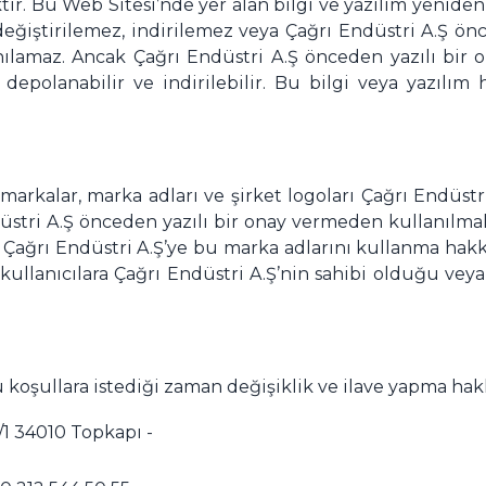
tır. Bu Web Sitesi’nde yer alan bilgi ve yazılım yenid
değiştirilemez, indirilemez veya Çağrı Endüstri A.Ş ö
lanılamaz. Ancak Çağrı Endüstri A.Ş önceden yazılı bi
, depolanabilir ve indirilebilir. Bu bilgi veya yazılı
arkalar, marka adları ve şirket logoları Çağrı Endüstri
üstri A.Ş önceden yazılı bir onay vermeden kullanılm
 Çağrı Endüstri A.Ş’ye bu marka adlarını kullanma hakkı
llanıcılara Çağrı Endüstri A.Ş’nin sahibi olduğu veya 
 koşullara istediği zaman değişiklik ve ilave yapma hakk
/1 34010 Topkapı -