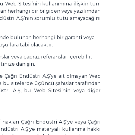
 Web Sitesi’nin kullanımına ilişkin tüm
lan herhangi bir bilgiden veya yazılımdan
ndüstri A.Ş’nin sorumlu tutulamayacağını
i’nde bulunan herhangi bir garanti veya
ullara tabi olacaktır.
r veya çapraz referanslar içerebilir.
tinize danışın.
ve Çağrı Endüstri A.Ş’ye ait olmayan Web
e bu sitelerde üçüncü şahıslar tarafından
stri A.Ş, bu Web Sitesi’nin veya diğer
f hakları Çağrı Endüstri A.Ş’ye veya Çağrı
ı Endüstri A.Ş’ye materyali kullanma hakkı