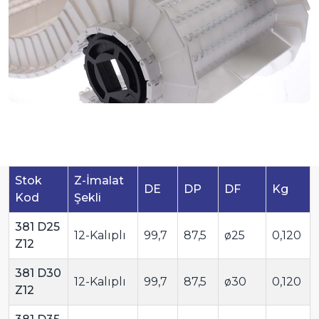
Stok
Z-İmalat
DE
DP
DF
Kg
Kod
Şekli
381 D25
12-Kalıplı
99,7
87,5
ø25
0,120
Z12
381 D30
12-Kalıplı
99,7
87,5
ø30
0,120
Z12