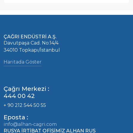
ÇAĞRI ENDÜSTRİ A.Ş.
Davutpaşa Cad. No:14/4
34010 Topkapı/İstanbul
Haritada Göster
Çağrı Merkezi :
444 00 42
+ 90 212 544 50 55
Eposta :
info@alhan-cagri.com
RUSYA İRTİBAT OFİSİMİZ ALHAN RUS