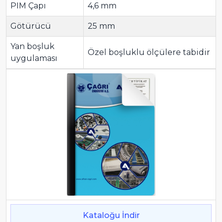
PIM Çapı
4,6 mm
Götürücü
25 mm
Yan boşluk
Özel boşluklu ölçülere tabidir
uygulaması
Kataloğu İndir