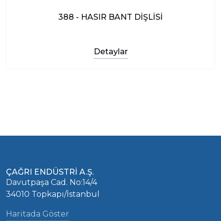
388 - HASIR BANT DİŞLİSİ
Detaylar
ÇAĞRI ENDÜSTRİ A.Ş.
Davutpaşa Cad. No:14/4
34010 Topkapı/İstanbul
Haritada Göster