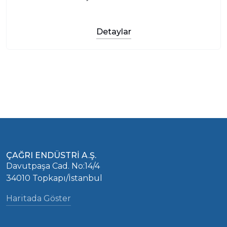
Detaylar
ÇAĞRI ENDÜSTRİ A.Ş.
Davutpaşa Cad. No:14/4
34010 Topkapı/İstanbul
Haritada Göster