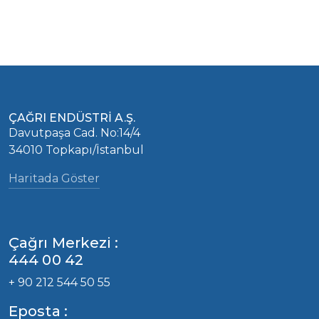
ÇAĞRI ENDÜSTRİ A.Ş.
Davutpaşa Cad. No:14/4
34010 Topkapı/İstanbul
Haritada Göster
Çağrı Merkezi :
444 00 42
+ 90 212 544 50 55
Eposta :